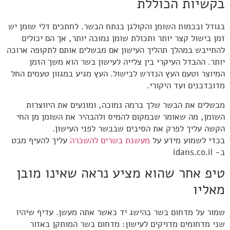
בקשיות הכוללת
בגודל ובכמות השומן והקולגן בנתח הבשר. לחתכים דלי שומן יש
זמן בישול קצר יותר ותכולת שומן נמוכה יותר, אך הם יכולים
להתייבש במהלך תהליך העישון אם מבשלים אותם לתקופה ארוכה
יותר. ההבדל העיקרי בין צלייה לעישון בשר הוא משך הזמן
המיוצר וטעם העץ הנדרש לבישול. העץ מגיע במגוון טעמים החל
מדובדבנים ועד היקורי.
מבשלים את הבשר שלך ברמה נמוכה, ומונעים את היווצרות
השומן, מה שאומר שבמקום להמיס ולהבהיר את השומן מן החי
הקשה עליך לפרק את הסיבים שבבשר לפני העישון.
בכדי לשמוע מידע על
מעשנת בשרים להשכרה
עליך להעיף מבט
ב- idans.co.il
טיפ אחר שהוא מציע נראה שאינו מובן
מאליו
שמור על מדחום בשר בהישג יד כאשר אתה מעשן. עדיף שיהיו
שני מדחומים מדויקים לעישון: מדחום בשר המותקן באזור