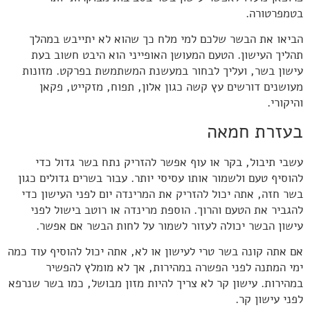
בטמפרטורה.
הביאו את הבשר שלכם למי מלח כך שהוא לא יתייבש במהלך
תהליך העישון. הטעם המעושן האופייני הוא היבט חשוב בעת
עישון בשר, ועליך לבחור במעשנת המשתמשת בפרקט. מזונות
מעושנים דורשים עץ קשה כגון אלון, תפוח, מזקייט, פקאן
והיקורי.
בעזרת חמאה
עשבי תיבול, בקר או עוף אפשר להזריק נתח בשר גדול כדי
להוסיף טעם ולשמור אותו עסיסי יותר. עבור בשרים גדולים כגון
בשר חזה, אתה יכול להזריק את המרינדה יום לפני העישון כדי
להגביר את הטעם והרוך. הוספת מרינדה או רוטב בישול לפני
עישון הבשר יכולה לעזור לשמור על לחות הבשר אם אפשר.
אם אתה קונה בשר טרי לעישון או לא, אתה יכול להוסיף עוד כמה
ימי המתנה לפני הפשרה במהירות, אך לא מומלץ להפשיר
במהירות. עישון קר לא צריך להיות מזון מבושל, כמו בשר שנרפא
לפני עישון קר.