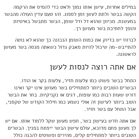
במילים אחרות, עישן אותו נמוך ולאט כדי להמיס את הרקמה
הקשה בבשר ולתת לעשן זמן לספוג. זהו טעם עדין העולה מהבשר
במעשנת. מכיוון שהוא דל ודל שומן, הבשר מתבשל באיטיות
והופך לחתיכת בשר מעושן רך.
לברווז יש בדיוק את כמות השומן הנכונה כך שהוא לא נוטה
להתייבש-מה שיכול להיות מאבק גדול כשאתה מנסה בשר מעושן
לראשונה.
אם אתה רוצה לנסות לעשן
התחל בבשר פשוט כמו צלעות חזיר, צלעות בקר או הודו.
הבשרים הטובים ביותר למתחילים בשר מעושן אינו יקר ואינו
דורש שעות רבות כמו עופות, דגים או נקניקיות. בחר את הבשר
הטוב ביותר לעישון זה אולי נשמע כמו חילול הקודש של טקסני,
אבל התחל עם בשר חזיר.
אם אתה חדש בעישון בשר, חפש מעשן שקל ללמוד אותו. אם יש
לך מעשן פחם מדוכא, עולם עישון הבשר ייפתח בפניך. הבשרים
הטובים ביותר למתחילים קלים, מהירים ופשוטים להכנה כולל