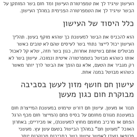
העישון שיגיד לך את טמפרטורת העישון ומד חום בשר המותקן על
הבשר שיגיד לך את הטמפרטורה הפנימית במהלך העישון.
כלל היסוד של העישון
הוא להכניס את הבשר למעשנת כך שהוא מוקף בעשן. תהליך
העישון יכול לייצר נתחי בשר לעיסים שהם לא טובים כאשר
מבשלים אותם בשיטות אחרות, כגון בשר חזה, שלא קל לאכול
אותו כשהוא מבושל בטמפרטורה איטית ונמוכה. עישון בשר לא
רק מגביר את הטעם, אלא גם הופך את הבשר לרך יותר מאשר
כשהוא מבושל במנה אחת.
עישון חם חושף מזון לעשן בסביבה
מבוקרת חום כגון מעשן
תנור או מעשן. עישון חם דורש שימוש במעשנת המייצרת חום
במעשנת מגורם מחומם על בסיס פחם (המייצר חום מכף הרגל
הפחם או מרכיב מחומם מחוץ למעשנת), או מכיריים; באחרון
האוכל "מעושן חם" במהלך הבישול בטעם עשן עץ. מעשני
פרופאן נועדו לאפשר עישון בשר בסביבות מבוקרות יותר