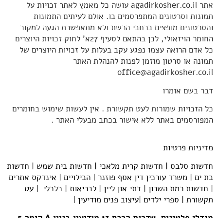
אתר agadirkosher.co.il עושה כל מאמץ לאתר זכויות על
תמונות וסרטונים המתפרסמים בו. אולם לעיתים התמונות
והסרטונים מופצים ברחבי הרשת ולא מתאפשרת הגעה למקור
החומר הויזאולי, לכן בהתאם לסעיף 27א' לחוק זכויות היוצרים
כל אדם הרואה עצמו נפגע עקב בעלות על זכויות היוצרים של
תמונה או סרטון מוזמן לפנות להנהלת האתר
office@agadirkosher.co.il
דבר בשם אומרו
כל הזכויות שמורות לעט תקשורת . אין לעשות שימוש בחומרים
המפורסמים באתר ללא אישור בכתב מבעלי האתר .
מדיניות פרטיות
חדשות סלבס
|
חדשות קרית מלאכי
|
חדשות בית שמש
|
חדשות
בת ים
|
משרד עורכין דין אסף פוזנר
|
הבילויים
|
אינדקס אתרים
|
חדשות רמת השרון
|
דתי און ליין
|
לבריאות
|
כלכלי
|
עט
תקשורת
|
ספרי ילדים
|
עיצוב פנים מודיעין
|
מגדלי פלטינום. שדרות הרכס 13 מודיעין.בניין A קומה 5